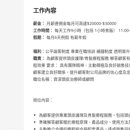
工作內容
薪金：
月薪連佣金每月可高達$20000-$30000
工作時間：
每天工作9小時（包括 1小時食飯） 11:00
假期︰
每月6天例假 有薪年假
福利︰
公平論客制度 專業在職培訓 補鐘制度 透明晉
職責：
為顧客提供頭皮護理/育髮療程服務 解答顧客
程效果 要求： 具有團隊精神、主動積極及良好銷售技
顧客建立良好關係，提升顧客對公司品牌的信心度及
職位名稱：資深頭皮治療師或顧問
崗位內容：
為顧客提供專業頭皮護理及育髮療程服務，包括頭
準確解答顧客關於療程原理、產品成分、使用方法
主動推介合適的療程組合與配套產品，達成銷售目