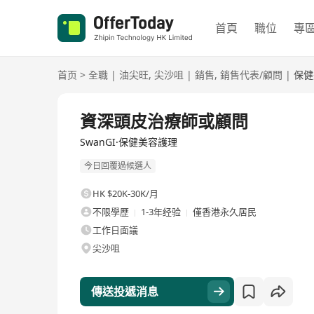
首頁
職位
專
首页
>
全職
|
油尖旺
,
尖沙咀
|
銷售
,
銷售代表/顧問
|
保健
全職
資深頭皮治療師或顧問
SwanGI·保健美容護理
今日回覆過候選人
HK $20K-30K/月
不限學歷
1-3年经验
僅香港永久居民
工作日面議
尖沙咀
傳送投遞消息