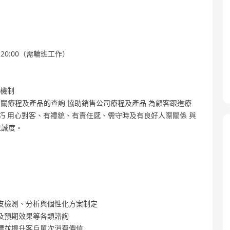
-20:00（需輪班工作）
升機制
有關療程及產品的查詢 協助銷售公司療程及產品 為顧客跟進療
巧 用心對客、有禮貌、有責任感、需守時及有良好人際關係 與
忠誠度。
皮檢測、分析與個性化方案制定
及預期效果等各類諮詢
標並提升客戶單次消費價值