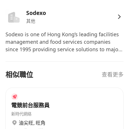
Sodexo
其他
Sodexo is one of Hong Kong’s leading facilities
management and food services companies
since 1995 providing service solutions to major
corporations, education institutions and
aviation industry. Sodexo provide catering,
facilities management, employee benefits and
相似職位
查看更多
personal home services to 100 million
consumers daily in 55 countries with over
412,000 employees. We believe in the difference
a day makes. That’s why we are proud to focus
電競前台服務員
on people’s essential needs: we see them as key
新時代網絡
to improve the quality of life. We know that by
油尖旺
,
旺角
focusing on the tangible, the real, the concrete