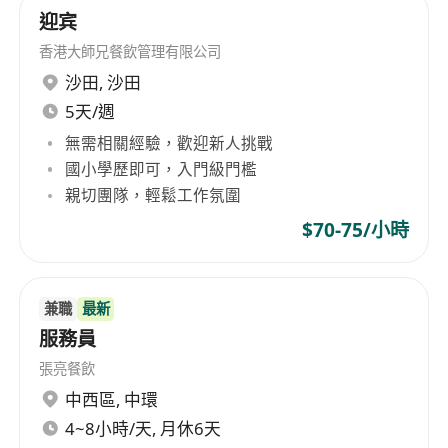
迎宾
香港大師兄餐飲管理有限公司
沙田
,
沙田
5天/週
無需相關經驗，歡迎新人挑戰
國小學歷即可，入門級門檻
親切團隊，輕鬆工作氛圍
$70-75/小時
兼職
最新
服務員
張亮餐飲
中西區
,
中環
4~8小時/天, 月休6天