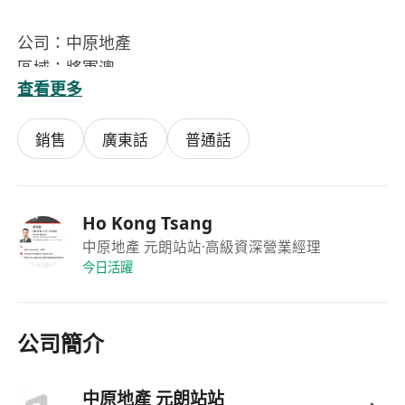
公司：中原地產
區域：將軍澳
查看更多
要求：中五或以上，勤奮好學，有上進心
基本底新＋佣全️
銷售
廣東話
普通話
佣金：＄30,000-＄100,000（無上限）
開單獎金品
工作表現獎金
傑出代理獎金
Ho Kong Tsang
精英會獎金
中原地產 元朗站站
·高級資深營業經理
今日活躍
公司資源豐富大量客源盤源
公司福利好醫療津貼，車費津貼
公司簡介
將軍澳全港成交量最高區份
將軍澳優點最多區份
中原地產 元朗站站