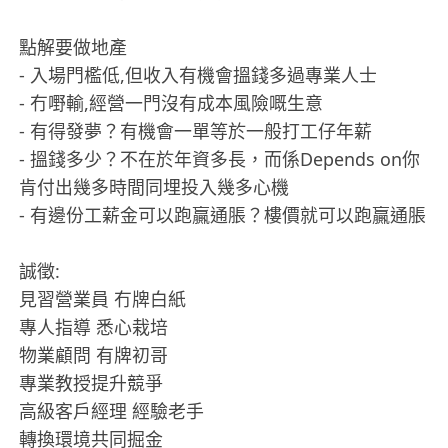
點解要做地產
- 入場門檻低,但收入有機會搵錢多過專業人士
- 冇嘢輸,經營一門沒有成本風險嘅生意
- 有得發夢？有機會一單等於一般打工仔年薪
- 搵錢多少？不在於年資多長，而係Depends on你
肯付出幾多時間同埋投入幾多心機
- 有邊份工薪金可以跑贏通脹？樓價就可以跑贏通脹
誠徵:
見習營業員 冇牌白紙
專人指導 悉心栽培
物業顧問 有牌初哥
專業教授提升競爭
高級客戶經理 經驗老手
轉換環境共同掘金