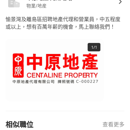
上班時間：11:00pm-7:00pm
物業/地産
#無需經驗#男女均可#應屆畢業生DSE#新移民#能
愉景灣及離島區招聘地產代理和營業員，中五程度
即時上班
或以上，想有百萬年薪的機會，馬上聯絡我們！
＃有大量晉升機會及在職培訓課程
自問 #有熱誠，#想改變，#有衝勁‍️
1
/
1
點解要選擇將軍澳？？？
因近年政府重點發展將軍澳區
- 將軍澳-佔盡天時,地利,人和
- 全港搵食指數最高區份
- 每月二手買賣近4xx宗
- 每月二手租務近5xx宗
- 政府重點打造將軍澳為新市鎮，配套完善，衣食住
相似職位
查看更多
行，一應俱全