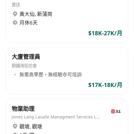
置佳
黎緊仲有成最少8000伙搵錢機會
黃大仙
,
新蒲崗
咁好既公司平台。
月休6天
咁多二手成交既區域。
$18K-27K/月
咁多大型新盤既租務。
咁多新盤既區域。
咁多既公司獎金開單獎金。
大廈管理員
銅鑼灣街坊會
無需高學歷，無經驗亦可培訓
#將軍澳 #招聘 #長工 #全職 #兼職 #暑期工 #畢業
$17K-18K/月
#失業 #機會嚟喇飛雲 #招聘 #招聘兼職 #招聘人才
#招聘全職 #搵工 #搵錢 #搵工專區 #搵樓 #二手買
賣 #廢青 #時間自由 #挑戰自己 #畢業快樂 #求職 #
物業助理
求職中 #專業人士 #中原地產 #職位空缺 #勞工處
Jones Lang Lasalle Managment Services Limited
觀塘
,
觀塘