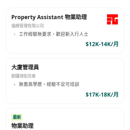
- 交通便利，半小時生活圈，適合全港市民
- 大型商場，滿足客人生活所需
Property Assistant 物業助理
- 知名國際學府，吸引優質客人進駐
福輝管理有限公司
- 出生率高及分支家庭，強大換樓需求
工作經驗無要求，歡迎新入行人士
- 樓齡新且間格多完化，由開放式至5房，任客人選
$12K-14K/月
擇
- 客源廣，樓價由400萬至1億，租金1.3萬至10萬
大廈管理員
銅鑼灣街坊會
2025年之後
無需高學歷，經驗不足可培訓
$17K-18K/月
石角路1-3號(九龍建業） 約1518伙
日出康城LP10（南豐)約893伙
日出康城十一期（信和）約1217至1850伙
最新
日出康城十二期 約2000伙
物業助理
日出康城十三期 約2550伙