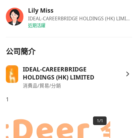
Lily Miss
IDEAL-CAREERBRIDGE HOLDINGS (HK) LIMITED
近期活躍
公司簡介
IDEAL-CAREERBRIDGE
HOLDINGS (HK) LIMITED
消費品/貿易/分銷
1
1
/
1