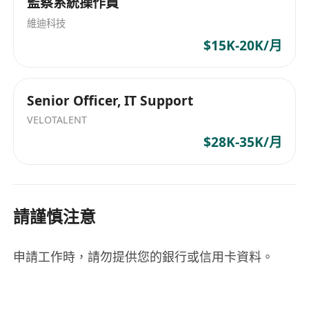
監察系統操作員
見軟硬體故障診斷與排除能力；掌握基礎網絡知
識（如IP設定、路由器基本配置）；能熟練使用
維迪科技
主流遠端支援工具（如TeamViewer、AnyDesk
$15K-20K/月
或Microsoft Remote Desktop）；
具備優秀的溝通表達能力，能以廣東話清晰說明
Senior Officer, IT Support
技術概念，並適應與不同年齡層（尤其成年學
員）有效互動；
VELOTALENT
具備高度責任感與臨場應變力，能依據緊急程度
$28K-35K/月
（例如上課中設備故障為最高優先）快速響應與
處理；
接受彈性工作安排，包括偶爾於考試期間值班支
請謹慎注意
援；須為香港永久居民；
工作時間為星期一、二、四、五、六，上午
10:00至下午6:00，辦公室工作模式。
申請工作時，請勿提供您的銀行或信用卡資料。
福利：