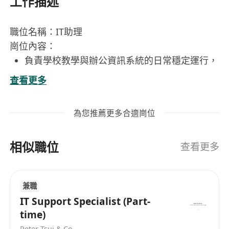
工作描述
職位名稱：IT助理
崗位內容：
負責學校教學與辦公資訊系統的日常穩定運行，
支援成人學員及教師的IT需求，保障多媒體教
查看更多
室、電腦機房及線上教學平臺順暢運作；
執行教學技術支援：課前巡檢電腦、投影機、音
為您推薦更多合適崗位
響、電子白板等設備；安裝及配置教學所需軟
件；協助直播、錄播課程的技術搭建與即時支
相似職位
援；
查看更多
維護校園網絡與基礎設施：管理有線／無線網
絡、伺服器、門禁系統及監控系統；定期執行數
兼職
據備份（每日自動備份＋手動驗證）；
IT Support Specialist (Part-
統籌IT設備資產管理：建立並持續更新全校IT設
time)
備臺賬，涵蓋採購、領用、維修、報廢全生命週
Peter Tsui & Co.