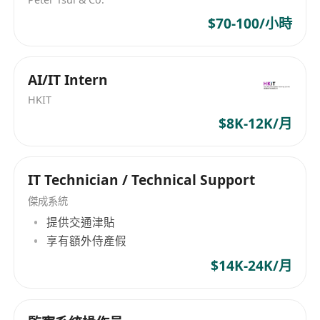
期記錄；
$70-100/小時
提供用戶技術服務：透過現場或遠端方式支援教
職員及成年學員，涵蓋密碼重設、打印機設定、
常用辦公軟體與學習平臺操作指導；編寫簡明易
AI/IT Intern
懂的圖文操作指南；
HKIT
落實資訊安全管理：定期更新防火牆規則與防毒
$8K-12K/月
軟體；審核與管理帳號權限；監控網絡流量異常
行為，及時通報與處理潛在風險。
IT Technician / Technical Support
工作要求：
傑成系統
持有學士學位，主修資訊科技、網絡工程或相關
提供交通津貼
領域；
享有額外侍產假
具備2至5年IT桌面支援或系統維護實務經驗，於
教育機構、培訓中心或類似服務導向環境工作者
$14K-24K/月
尤佳；
熟練操作Windows及macOS作業系統，具備常