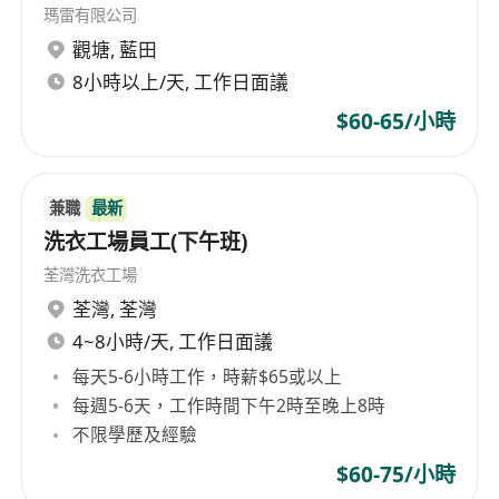
1. 至少具備中三學歷，有零售行業相關經驗者尤
瑪雷有限公司
佳，熟悉寵物用品市場者更受歡迎。
觀塘
,
藍田
2. 需具備良好的溝通技巧和服務態度，能以熱情與
8小時以上/天, 工作日面議
專業形象對待每一位顧客。
$60-65/小時
3. 具備二年以上前線銷售經驗者優先考慮，尤其有
寵物用品零售背景者將獲得額外加分。
4. 誠實可靠、積極主動且具團隊合作精神，能夠在
兼職
最新
快節奏的工作環境中保持高效表現。
洗衣工場員工(下午班)
5. 能夠輪班工作，並按公司需求於週末，週日或公
荃灣洗衣工場
眾假期上班。
荃灣
,
荃灣
4~8小時/天, 工作日面議
工作地點: 機場/其他新店
每天5-6小時工作，時薪$65或以上
每週5-6天，工作時間下午2時至晚上8時
工作時間：
不限學歷及經驗
早上11時至晚上8時 (其間1小時午飯)
$60-75/小時
週一至週日，8小時工作，輪班工作/放假