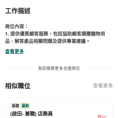
工作描述
崗位內容：
1. 提供優質顧客服務，包括協助顧客選購寵物用
品、解答產品相關問題及提供專業建議。
2. 負責店舖的日常運作，確保陳列整潔有序，貨品
查看更多
充足並符合品牌形象標準。
3. 協助進行銷售記錄管理，定期檢查庫存狀況並報
為您推薦更多合適崗位
告缺貨情況，以支持後勤補貨流程。
4. 確保店內環境清潔與安全，執行必要的整理工
相似職位
作，如貨架擺放、商品標籤更新等。
查看更多
5. 參與品牌推廣活動或特別促銷計劃，向顧客介紹
新品或優惠資訊，提升銷售業績。
兼職
最新
(啟田- 兼職) 店務員
工作要求：