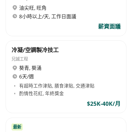
油尖旺
,
旺角
8小時以上/天, 工作日面議
薪資面議
冷凝/空調製冷技工
兄誠工程
葵青
,
葵涌
6天/週
有超時工作津貼, 膳食津貼, 交通津貼
酌情性花紅, 年終獎金
$25K-40K/月
最新