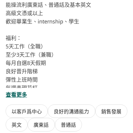
能操流利廣東話、普通話及基本英文
高級文憑或以上
歡迎畢業生、internship、學生
福利：
5天工作（全職）
至少3天工作（兼職）
每月自選8天假期
良好晋升階梯
彈性上班時間
每週表現花紅
查看更多
在職培訓
海外學習機會
以客戶爲中心
良好的溝通能力
銷售發展
年輕工作環境
簽約獎金
英文
廣東話
普通話