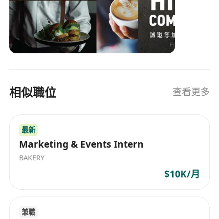
只考慮持有香港身份證的候選人
店。集团一直在美食领域树立其存在，并致力于向
顾客提供高品质的食品和服务。 LUBUDS® Group
was established in 2006 after the opening of its
first Japanese restaurant, officially forming the
group. Since then, it has launched multiple
concepts including Japanese (Omakase, sushi,
tempura, barbecue, teppanyaki), Chinese
相似職位
查看更多
(Sichuan cuisine, Cantonese cuisine, Hong
Kong-style porridge and noodles, dim sum),
Vietnamese, French, steakhouse, Italian, café,
最新
European fusion, and modern Asian cuisines
across major areas and shopping malls in Hong
Marketing & Events Intern
Kong. LUBUDS® continues to expand in Hong
BAKERY
Kong and Macau, boasting over 1,200
$10K/月
employees and more than 43 award-winning
dining outlets. The company has been making
its presence felt in the culinary industry,
兼職