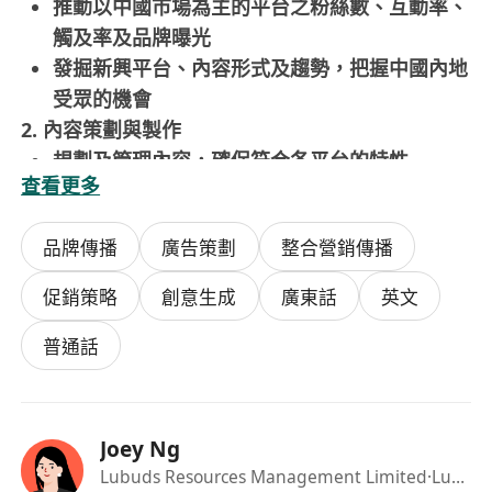
推動以中國市場為主的平台之粉絲數、互動率、
觸及率及品牌曝光
發掘新興平台、內容形式及趨勢，把握中國內地
受眾的機會
2. 內容策劃與製作
規劃及管理內容，確保符合各平台的特性
查看更多
主導內容方向，包括短片、長片、故事角度、腳
本及創意簡報
品牌傳播
廣告策劃
整合營銷傳播
與內部團隊、內容創作者、製作夥伴及KOL合
作，製作高質素且符合品牌定位的內容
促銷策略
創意生成
廣東話
英文
3. 數據分析與成效優化
監察及分析關鍵指標，包括瀏覽量、互動率、粉
普通話
絲增長、流量及轉換
將數據轉化為可行洞察，持續優化內容策略及發
佈節奏
Joey Ng
測試新內容形式、創意概念及方法，以最大化自
Lubuds Resources Management Limited
·Lubuds F&B Group