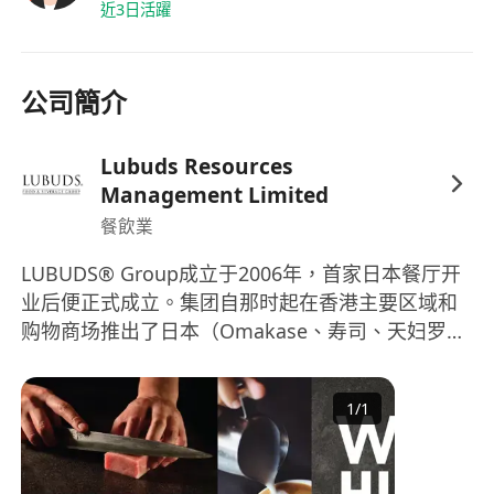
然成效
近3日活躍
4. 趨勢、平台與社群經營
緊貼中國內地平台的演算法、新功能及內容趨勢
公司簡介
進行競爭對手及行業研究，確保品牌保持創新及
競爭力
建立及管理線上社群，提升品牌信任度、互動及
Lubuds Resources
忠誠度
Management Limited
職位要求
餐飲業
1年以上社交媒體或數碼市場推廣經驗（具餐飲
LUBUDS® Group成立于2006年，首家日本餐厅开
經驗者優先）
业后便正式成立。集团自那时起在香港主要区域和
具備小紅書、抖音、微信及大眾點評的實戰操作
购物商场推出了日本（Omakase、寿司、天妇罗、
經驗
烧烤、铁板烧），中式（川菜、粤菜、港式粥面、
深入了解中國平台的演算法、內容趨勢及最佳實
点心），越南式，法式，牛排馆，意大利式，咖啡
踐
1
/
1
厅，欧陆及西方融合菜肴，以及现代亚洲等等多个
具創意、數據分析能力強、注重執行及成果導向
概念。LUBUDS®在香港和澳门不断扩张，在香港及
能操流利廣東話者優先
澳门拥有超过1200名员工和43多家屡获殊荣的餐饮