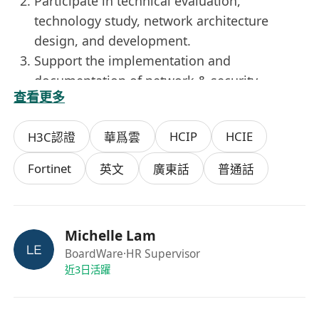
Participate in technical evaluation,
technology study, network architecture
design, and development.
Support the implementation and
documentation of network & security
查看更多
project.
Work closely with project manager and
HCIP
HCIE
H3C認證
華爲雲
technical lead, or vendor when necessary.
岗位职能
Fortinet
英文
廣東話
普通話
1. 负责网络基础设施的设计和项目部署
2. 参与技术评估、技术研究、网络架构设计和开发
3. 支持网络和安全项目的实施和文档编制
Michelle Lam
4. 与项目经理、技术负责人及必要时与供货商密切
BoardWare
·HR Supervisor
合作和沟通
近3日活躍
QUALIFICATIONS