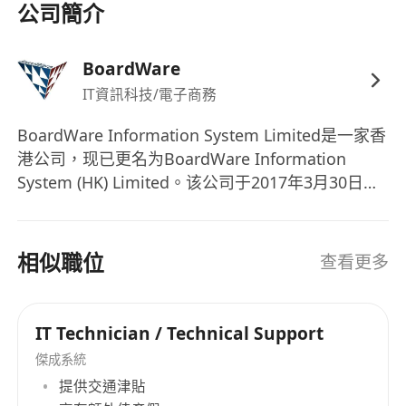
1. Higher-Diploma / Associate Degree /
公司簡介
Bachelor degree in Computer Science
2. 2-5 years network & security project
BoardWare
experiences with at least 2 years post-sales
IT資訊科技/電子商務
support experiences
3. Knowledge of network switching & routing:
BoardWare Information System Limited是一家香
OSPF, BGP, HSRP / VRRP, VPN, MPLS and QoS
港公司，现已更名为BoardWare Information
etc is required
System (HK) Limited。该公司于2017年3月30日成
4. Certificate Holder of HCIP-DataCom, HCIE-
立，最初名为BoardWare Information System
DataCom, H3CIE-RS or equivalent
Limited，于2019年4月25日更名为现在的名称
BoardWare Information System (HK) Limited。
5. Deployment experience in Network – Huawei
相似職位
查看更多
BoardWare Information System Limited is a
/ H3C, Firewall – Hillstone / Huawei / H3C /
Hong Kong company that has been renamed to
Sanfor / PaloAlto / Fortinet, is an advantage
BoardWare Information System (HK) Limited.
6. Strong verbal & written communication skills
IT Technician / Technical Support
The company was established on March 30,
7. Ability to work under pressure and
傑成系統
2017 under its original name, BoardWare
independently
提供交通津貼
Information System Limited, and was renamed