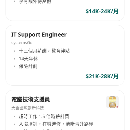
8. Hold a valid work visa / holder of Hong Kong
享有額外侍產假
to its current name, BoardWare Information
citizen identity
$14K-24K/月
System (HK) Limited, on April 25, 2019.
9. Less experience may be considered as
Network Engineer
岗位要求
IT Support Engineer
1. 持计算机科学相关的专科/副学士/学士学位
systemsGo
2. 具有2-5年网络和安全项目经验，至少2年售后支
十三個月薪酬，教育津貼
持经验
14天年休
3. 需要了解网络交换器与路由器：OSPF、BGP、
保險計劃
HSRP/VRRP、VPN、MPLS和QoS等
$21K-28K/月
4. 拥有HCIP-DataCom、HCIE-DataCom、H3CIE-
RS或同等证书
5. 具有网络（华为/H3C）、防火墙（Hillstone/华
電腦技術支援員
为/H3C/Sanfor/PaloAlto/Fortinet）项目部署经验
天薈國際創新科技
者优先考虑
超時工作 1.5 倍時薪計費
6. 出色的口头和书面沟通技巧
入職培訓 + 在職進修，清晰晉升路徑