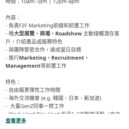
時間：10am-7pm | 12pm-8pm
內容：
- 負責F2F Marketing前線和前置工作
- 喺
大型展覽、商場、Roadshow
主動接觸潛在客
戶，介紹產品或服務特色
- 與團隊緊密合作，達成當日目標
- 進行
Marketing、Recruitment、
Management
等前置工作
特色：
- 自由報更彈性工作時間
- 海外交流機會 (e.g. 韓國、日本、新加波)
- 大量GenZ同事一齊工作
- Work Hard Play Hard 每月1-2次聯誼活動（自由
查看更多
參與）