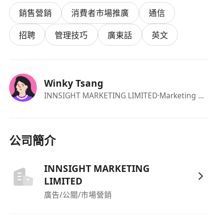
銷售營銷
消費者市場推廣
通信
要求：
- 流利廣東話，基本英語及普通話
招聘
管理技巧
廣東話
英文
- 熱情有禮，具良好溝通技巧及交際能力
- 大專或以上學歷優先考慮
- 無經驗或應屆畢業生亦歡迎 (公司提供在職培訓)
Winky Tsang
- 兼職每週可工作4日或以上優先考慮
INNSIGHT MARKETING LIMITED
·Marketing Manager
請即傳送CV和提供WhatsApp號碼，稍後會有專人
聯絡跟進
公司簡介
INNSIGHT MARKETING
LIMITED
廣告/公關/市場營銷