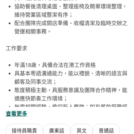
協助餐後清理桌面、整理座椅及簡單環境整理，
維持營業區域整潔有序；
配合團隊完成開店準備、收檔清潔及臨時交辦之
營運相關事務。
工作要求
年滿18歲，具備合法在港工作資格
具基本粵語溝通能力，能以禮貌、清晰的語言與
顧客及同事交流；
態度積極主動，具服務意識及團隊合作精神，能
適應快節奏工作環境；
無需相關經驗，歡迎新人應徵；如有餐飲服務經
查看更多
驗者將予優先考慮；
可配合輪班安排，包括週末、公眾假期及晚市時
接待員職責
廣東話
英文
普通話
段，每週可提供至少兩天兼職時數。