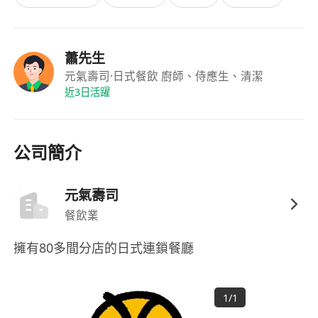
福利
蕭先生
具競爭力時薪，按實際工作時數計算，每月準時
元氣壽司
·日式餐飲 廚師、侍應生、清潔
近3日活躍
發放薪酬；
彈性排班制度，尊重員工個人時間安排，可於預
先協商下調整班次
公司簡介
元氣壽司
餐飲業
擁有80多間分店的日式連鎖餐廳
1
/
1