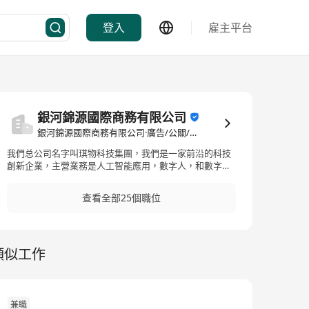
登入
雇主平台
銀河錦源國際商務有限公司
銀河錦源國際商務有限公司·廣告/公關/市場營銷
我們总公司名字叫琪物科技集團，我們是一家前沿的科技
創新企業，主營業務是人工智能應用，數字人，和數字營
銷，總部在北京，現在全國有7家子公司，24年跑通香港AI
市場，25年開始全力進軍香港市場，我們在香港有招募項
查看全部25個職位
目合伙人和通過AI項目完成續簽等業務。
類似工作
兼職