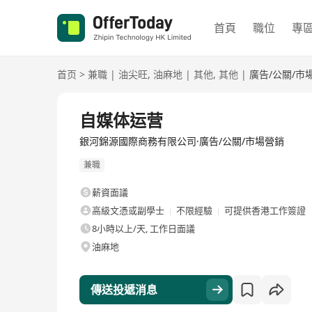
首頁
職位
專
首页
>
兼職
|
油尖旺
,
油麻地
|
其他
,
其他
|
廣告/公關/市
自媒体运营
銀河錦源國際商務有限公司·廣告/公關/市場營銷
兼職
薪資面議
高級文憑或副學士
不限經驗
可提供香港工作簽證
8小時以上/天, 工作日面議
油麻地
傳送投遞消息