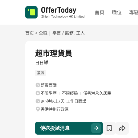
首頁
職位
專
首页
>
全職
|
零售 / 服務
,
工人
全職
超市理貨員
日日鮮
兼職
薪資面議
不限學歷
不限經驗
僅香港永久居民
8小時以上/天, 工作日面議
香港特別行政區
傳送投遞消息