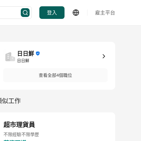
登入
雇主平台
日日鮮
日日鮮
查看全部4個職位
類似工作
超市理貨員
不限經驗
不限學歷