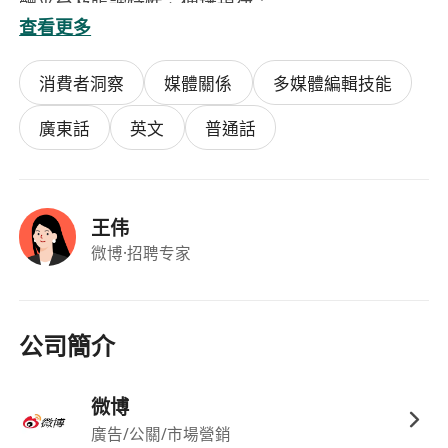
體平台及賬號特性、傳播規律；
查看更多
3）擁有優秀的組織協調能力、良好的溝通談判能
力，文字功底扎實，工作細緻認真、有責任心。
消費者洞察
媒體關係
多媒體編輯技能
廣東話
英文
普通話
王伟
微博
·招聘专家
公司簡介
微博
廣告/公關/市場營銷