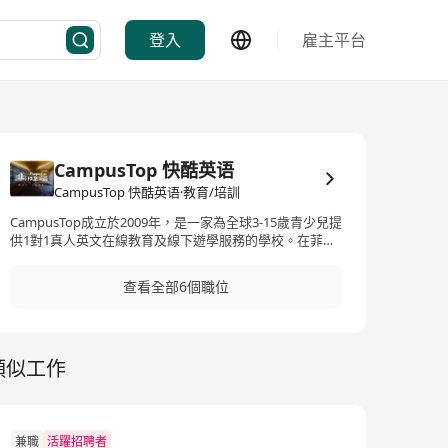
登入
雇主平台
CampusTop 快酷英语
CampusTop 快酷英语·教育/培訓
CampusTop成立於2009年，是一家為全球3-15歲青少兒提
供1對1真人英文在線教育及線下遊學服務的學校。在菲律
賓宿霧市擁有總面積超20,000平方米的兩大教學基地，校
師資累計超 3200+位，截止至2025年5月累計授課超4080
查看全部6個職位
萬堂。學校採用統一管理的全職外教，統一培訓標準對師
資質量進行把控，所有外教均具本科學歷且考取TESOL證
書，在寓教於樂的環境中挖掘每個學生的語言天賦，打造
沈浸式的英語學習環境。 我們的願景是「To be the
類似工作
gateway to the world」。
兼職
活躍招聘者