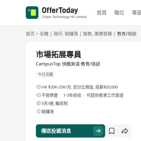
首頁
職位
專
首页
>
全職
|
灣仔
,
銅鑼灣
|
銷售
,
業務發展
|
教育/培訓
全職
市場拓展專員
CampusTop 快酷英语·教育/培訓
今日活躍
HK $20K-25K/月
,
百分比佣金, 底薪$20,000
不限學歷
1-3年经验
可提供香港工作簽證
5天/週, 輪班制
銅鑼灣
傳送投遞消息