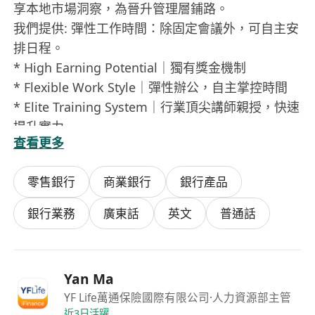
享本地市場洞察，為晉升管理層鋪路。
我們提供: 彈性工作時間：除固定會議外，可自主安
排日程。
* High Earning Potential｜獨有獎金機制
* Flexible Work Style｜彈性辦公，自主掌控時間
* Elite Training System｜行業頂尖講師親授，快速
提升實力
查看更多
* Fast Track Career Path｜清晰晉升路線，直通管
理層
零售銀行
商業銀行
銀行產品
* Exclusive Perks｜獎勵旅行、榮譽認證、專屬福
利
銀行業務
廣東話
英文
普通話
* Full Benefits｜完善醫療及保障福利
Internship Program
* Official Internship Certificate｜實習結束即頒發
Yan Ma
官方證書
YF Life萬通保險國際有限公司
·人力資源部主管
* Flexible Schedule｜兼顧學業與實習，時間彈性
近3日活躍