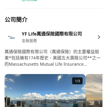
* License Support｜輔導考取兩張專業證照
* Return Offer Opportunity｜表現優秀可獲全職錄
用機會
公司簡介
一對一導師指導及持續專業培訓計劃。
YF Life萬通保險國際有限公司
豐厚佣金 + 全面福利。
金融服務
定期培訓、Team Building 活動，平衡工作與生
活。
萬通保險國際有限公司（萬通保險）的主要權益股
東*包括擁有174年歷史、美國五大壽險公司**之一
立即申請:
的Massachusetts Mutual Life Insurance
歡迎 DM 或將履歷發送至：
Company（美國萬通），以及雲鋒金融控股有限公
********************** (attn: Yan )
司等。 萬通保險與Barings（霸菱）為長久戰略合
1
/
3
作夥伴，憑藉獨佔鰲頭的環球投資實力與合作網
WhatsApp：********* (Attention : Yan)
絡，攜金融科技創新強勁動能，居香港保險業領先
面試/上班地點: 銅鑼灣時代廣場 Phase1, 39f
地位。 萬通保險構建了獨特的「Invesurance」投
資哲學以及獨樹一幟的「1+N」投資體系。其與美