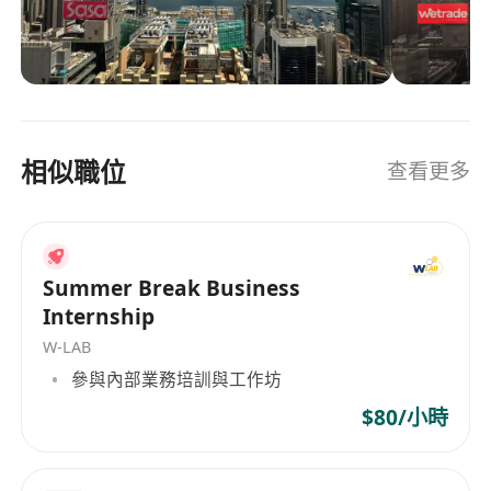
國萬通旗下頂級環球資產管理公司——霸菱保持長
期戰略合作，築起穩健增長的財富底倉；同時，配
合公司持續擴張的全球另類投資網絡，連結N個全
球頂尖投資合作夥伴，遴選全球稀缺目標，主動捕
獲更高額的收益，為保險資產打開世界級投資版
圖，構建值得信賴的財富保障生態。
相似職位
查看更多
Summer Break Business
Internship
W-LAB
參與內部業務培訓與工作坊
$80/小時