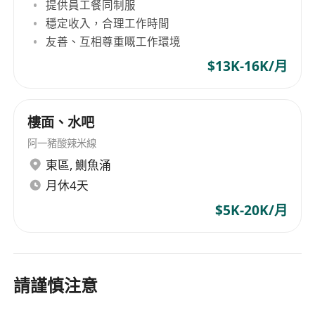
提供員工餐同制服
穩定收入，合理工作時間
友善、互相尊重嘅工作環境
$13K-16K/月
樓面、水吧
阿一豬酸辣米線
東區
,
鰂魚涌
月休4天
$5K-20K/月
請謹慎注意