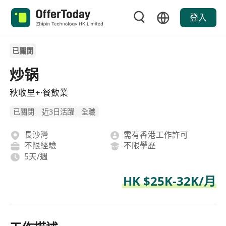
登入
已關閉
炒锅
秋收里+·餐飲業
已關閉
近3日活躍
全職
長沙灣
需有香港工作許可
不限經驗
不限學歷
5天/週
HK $25K-32K/月