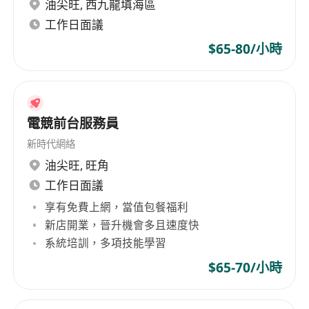
2. 資深炒鍋2名（蒸菜、湘菜小炒）
油尖旺
,
西九龍填海區
· 主理蒸炒類菜品，出品穩定、手腳快
工作日面議
· 要求3年以上掌勺經驗
$65-80/小時
· 月薪 $25,000 起（具體面議）
電競前台服務員
新時代網絡
油尖旺
,
旺角
工作日面議
享有免費上網，當值包餐福利
新店開業，晉升機會多且速度快
系統培訓，多項技能學習
$65-70/小時