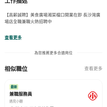
工作描述
【高薪誠聘】美食廣場湘菜檔口開業在即 長沙灣廣
場店全職兼職火熱招聘中
工作地點：長沙灣廣場二樓（近荔枝角地鐵站A出
查看更多
口，步行2分鐘即達）
出糧方式： 銀行自動轉賬，準時可靠
為您推薦更多合適崗位
員工福利： 提供膳食、年假、表現獎金及開業利是
相似職位
【長期職位】月薪・銀行過數
查看更多
1. 主廚（精通湘菜、瞭解粵菜）
· 負責廚房頭鍋及整體運作、設計菜單、控制成本、
最新
人員管理
兼職服務員
· 要求5年以上相關經驗
· 月薪 $32,000 起（具體面議）
遇見小麵