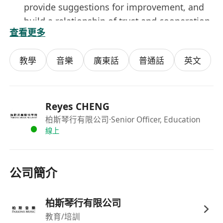
provide suggestions for improvement, and
build a relationship of trust and cooperation.
查看更多
Piano Tutor
Holder of a diploma (ABRSM or Trinity)
教學
音樂
廣東話
普通話
英文
or above, or equivalent qualification
Experience in piano teaching
Reyes CHENG
柏斯琴行有限公司
·Senior Officer, Education
線上
公司簡介
柏斯琴行有限公司
教育/培訓