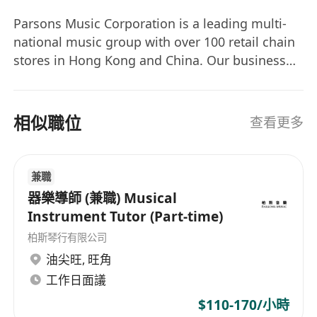
Parsons Music Corporation is a leading multi-
national music group with over 100 retail chain
stores in Hong Kong and China. Our business
includes production, retail, and wholesale of
musical instruments as well as musical and art
education. In order to cope with our rapid
相似職位
查看更多
growth, we are looking for high-calibre
individuals to join our professional team.
兼職
器樂導師 (兼職) Musical
Instrument Tutor (Part-time)
柏斯琴行有限公司
油尖旺
,
旺角
工作日面議
$110-170/小時