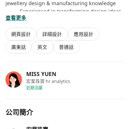
jewellery design & manufacturing knowledge
· Experienced in transforming design ideas
查看更多
into finished products, knowledge in jewellery
products.
網頁設計
詳細設計
應用設計
· Experience with 3-D design software and
computer skills will be an advantage.
廣東話
英文
普通話
Creative, independent detail-oriented and ability
to multi-task and manage multiple projects
simultaneously
MISS YUEN
· Passionate about for luxury and
宏業珠寶
·hr analytics
innovative design
近期活躍
· Good hand sketching and knowledge in
jewellery production
職位名稱：珠寶設計師
公司簡介
崗位內容：