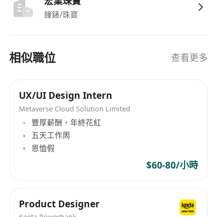
宏業珠寶
根據市場需求與品牌定位，獨立完成珠寶系列的
鐘錶/珠寶
原創設計，包括手繪草圖、概念發想及系列規劃
緊貼國際珠寶產業動態與時尚趨勢，主動研究分
析消費行為、流行色系、材質應用與工藝技術，
相似職位
查看更多
提出具商業價值的設計建議
全程參與產品開發流程，從設計稿輸出、3D建
模輔助、打版確認、到生產落地，協調解決設計
UX/UI Design Intern
與製造環節中的技術問題
Metaverse Cloud Solution Limited
配合市場與銷售團隊，提供設計角度的產品策略
豐厚薪酬，年終花紅
支援，包括新品提案、客製化方案及季節性主題
五天工作周
開發
恩恤假
建立並維護設計資料庫，涵蓋靈感板、材質樣
$60-80/小時
本、工藝規範及歷史款存檔，提升設計效率與一
致性
Product Designer
Keeta Powerbank