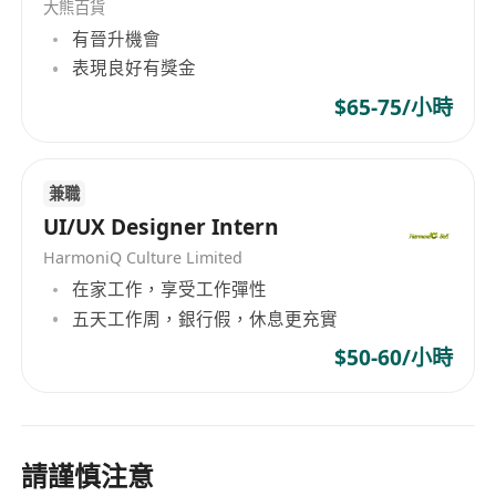
大熊百貨
熱愛奢侈品文化與創新設計，具審美前瞻性、文
有晉升機會
化洞察力及持續學習意識
表現良好有獎金
$65-75/小時
福利：
月薪港幣16,000至18,000元
兼職
全職聘用，每週工作5天，每日工作8小時，早班
UI/UX Designer Intern
制
HarmoniQ Culture Limited
工作地點：紅磡
在家工作，享受工作彈性
僅限香港永久居民申請
五天工作周，銀行假，休息更充實
$50-60/小時
請謹慎注意