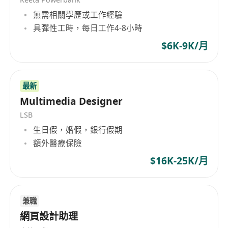
工作要求：
無需相關學歷或工作經驗
持有珠寶設計、產品設計或相關領域之高級文
具彈性工時，每日工作4-8小時
憑、副學士或以上學歷
$6K-9K/月
具備至少3年珠寶設計實務經驗，熟悉鑲嵌結
構、金屬特性、鑄造與拋光等生產流程，能有效
銜接設計與製造端
最新
熟練運用專業設計軟體，包括Adobe
Multimedia Designer
Photoshop、Illustrator；具備Rhino、
LSB
Matrix、ZBrush等3D珠寶設計軟體經驗者優先
生日假，婚假，銀行假期
擁有扎實的手繪能力，能快速表達設計構思；對
額外醫療保險
細節高度敏感，具備良好的空間理解力與比例掌
$16K-25K/月
控力
中英文書寫及口語流利（廣東話為日常溝通語
言，普通話及英語需達工作溝通水平）
兼職
具備多任務管理能力，能在嚴格時程下同時推進
網頁設計助理
多個設計專案，邏輯清晰、責任心強