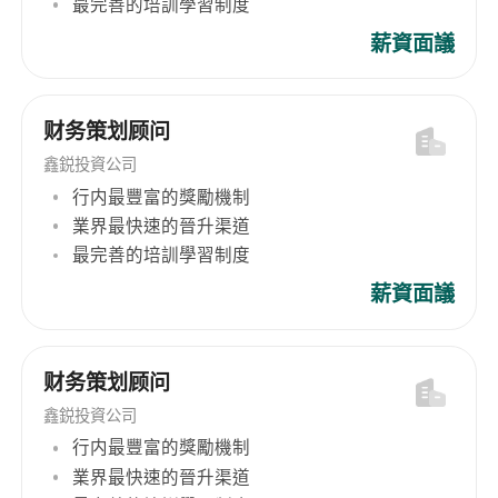
最完善的培訓學習制度
高能葉黃素、輔酶Q10等多元健康產品。透過多線
薪資面議
並行運行、統一的質量管理，支撐現有產品的穩定
供應，亦為未來新品開發和市場擴展預留充足產能
空間。
财务策划顾问
鑫鋭投資公司
行内最豐富的獎勵機制
業界最快速的晉升渠道
最完善的培訓學習制度
薪資面議
财务策划顾问
鑫鋭投資公司
行内最豐富的獎勵機制
業界最快速的晉升渠道