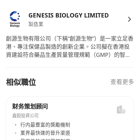
GENESIS BIOLOGY LIMITED
製造業
創源生物有限公司（下稱“創源生物”）是一家立足香
港、專注保健品製造的創新企業。公司擬在香港投
資建設符合藥品生產質量管理規範（GMP）的智能
保健品生產基地，項目占地面積10000平方米，並
按新型工業化及先進製造的要求進行整體規劃與設
計。配備現代化生產及質量管理系統，生產多種劑
相似職位
查看更多
型的高品質保健產品，以系統化、標準化及可追溯
的方式滿足本地及國際市場對安全、可靠及高端健
康產品不斷增長的需求，同時為香港製造業升級轉
财务策划顾问
型注入新動能。 創源生物將建設涵蓋五大工藝產線
鑫鋭投資公司
的智能生產系統，包括片劑、硬膠囊、軟膠囊、粉
行内最豐富的獎勵機制
劑條包及液體條包。產品覆蓋多種劑型，如多維咀
業界最快速的晉升渠道
嚼片、鈣吞服片、精氨酸膠囊、奶薊草護肝膠囊、