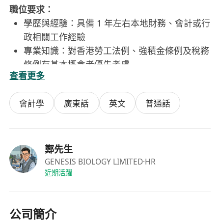
職位要求：
學歷與經驗：具備 1 年左右本地財務、會計或行
政相關工作經驗
專業知識：對香港勞工法例、強積金條例及稅務
條例有基本概念者優先考慮
查看更多
電腦技能：熟練操作 MS Excel (懂得基本公式、
VLOOKUP 及 Pivot Table 尤佳) 與 Word
會計學
廣東話
英文
普通話
語言能力：良好粵語及普通話，具備基本英語讀
寫能力
工作特質：工作細心謹慎、有責任感，具備良好
的學習態度與團隊合作精神，能按時完成主管交
鄭先生
辦事項
GENESIS BIOLOGY LIMITED
·HR
近期活躍
公司簡介