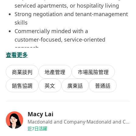
serviced apartments, or hospitality living
Strong negotiation and tenant‑management
skills
Commercially minded with a
customer‑focused, service‑oriented
approach
查看更多
Experience in flexible or short‑term leasing
is an advantage
商業談判
地產管理
市場風險管理
銷售協調
英文
廣東話
普通話
Macy Lai
Macdonald and Company
·Macdonald and Company
近7日活躍