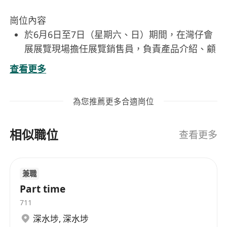
崗位內容
於6月6日至7日（星期六、日）期間，在灣仔會
展展覽現場擔任展覽銷售員，負責產品介紹、顧
客接待及現場銷售工作。
查看更多
主動與參觀者溝通，了解其需求並推薦合適的展
品或服務，提升現場轉化率與客戶滿意度。
為您推薦更多合適崗位
協助展臺佈置、物料整理及銷售數據記錄，確保
展覽期間營運順暢有序。
相似職位
處理現場諮詢、簡單疑難解答及基本售後協調，
查看更多
維持專業友善的服務形象。
配合團隊完成每日銷售目標，並於活動結束後參
兼職
與簡短工作匯報與經驗分享。
Part time
711
工作要求
深水埗
,
深水埗
具備實際銷售工作經驗，熟悉面對面銷售流程與