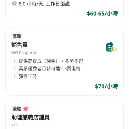
顧客心理，能獨立應對不同類型客戶。
8.0 小時/天, 工作日面議
粵語流利，可自然運用於日常溝通與銷售話術；
$60-65/小時
具備基本英語聽說能力，能應付簡單國際訪客問
詢。
熱愛寵物，對寵物用品、服務或相關產業有一定
兼職
認識者優先考慮。
銷售員
形象整潔、態度積極主動，具備良好溝通能力與
WG Property
抗壓性，能適應展覽現場人流密集及節奏緊湊的
提供高提成（佣金），多勞多得
工作環境。
業績優秀者月薪可達2-3萬港幣
須可於指定日期（6月6–7日）全程出席，每日工
彈性工時
作時間為中午12時至晚上8時，準時到崗並遵守
$70/小時
現場管理安排。
兼職
助理兼職店舖員
711