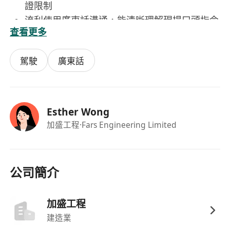
證限制
流利使用廣東話溝通，能清晰理解現場口頭指令
查看更多
及書面安全指引
具備基本機械常識及故障初步判斷能力，熟悉工
駕駛
廣東話
地安全規範（如《工廠及工業經營條例》相關要
求）
體格健康、責任心強，能適應戶外作業環境及短
程往返不同工地之工作模式
Esther Wong
福利
加盛工程
·Fars Engineering Limited
月薪港幣32,000元，薪資可按經驗及表現進一步
議定
享有年終花紅，按公司營運狀況及個人表現發放
公司簡介
加盛工程
建造業