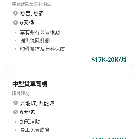
中鐵建設集團有限公司
葵青
,
葵涌
6天/週
享有銀行公眾假期
提供保險計劃
額外醫療及牙科保險
$17K-20K/月
中型貨車司機
順坤建材
九龍城
,
九龍城
6天/週
加班津貼
員工免費膳食