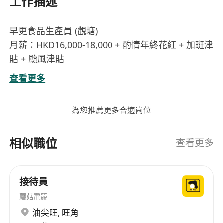
工作描述
早更食品生產員 (觀塘)
月薪：HKD16,000-18,000 + 酌情年終花紅 + 加班津
貼 + 颱風津貼
福利：免費膳食 + 節日提早收工 + 婚假 + 生日假 +
查看更多
恩恤假 + 在職培訓 + 完善晉升階梯
工作時間︰7:00-17:00， 每日工作10小時，每星期
為您推薦更多合適崗位
工作6天 (輪休)
工作地點：觀塘開源道
相似職位
職責︰於工場負責製作餡料、點心製作及原材料處
查看更多
理
如有做過廚師 / 食品製作 / 廚務 / 出品優先
接待員
蘑菇電競
油尖旺
,
旺角