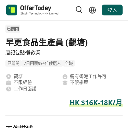
登入
已關閉
早更食品生產員 (觀塘)
唐記包點·餐飲業
已關閉
7日回覆99+位候選人
全職
觀塘
需有香港工作許可
不限經驗
不限學歷
工作日面議
HK $16K-18K/月