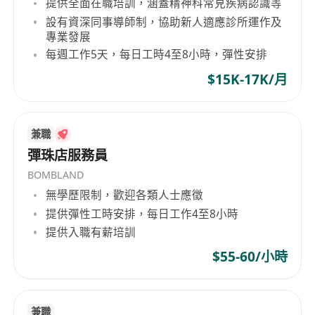
提供全面在職培訓，涵蓋精神科常見疾病認識等
-建立和管理财务规划团队
設有資深同事導師制，協助新人適應診所運作及
我们在寻找：
專業發展
-所有学科的学位持有者或应届毕业生
每週工作5天，每日工時4至8小時，彈性安排
-成熟、上进、勤奋、乐于学习
$15K-17K/月
-精力充沛、热情外向
-良好的人际关系和沟通能力
-广东话或普通话流利，英语流利
兼職
-有银行业工作经验者优先
彈珠店服務員
-对金融业有浓厚兴趣，渴望利用跨境网络和资源获
BOMBLAND
得商机
無學歷限制，歡迎各類人士應徵
我们提供：
提供彈性工時安排，每日工作4至8小時
-预期年薪：60万港元或以上
提供入職有薪培訓
-专业培训和导师计划（如何成为MDRT合格者的岗
$55-60/小時
前和在职培训）
-通往管理层的卓越职业道路
-月津贴+诱人的佣金套餐+年终奖+综合福利
兼職