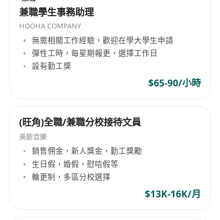
-海外旅行和会议
兼職學生事務助理
-IIQE论文1和3许可证培训
HOOHA COMPANY
-竣工证书
無需相關工作經驗，歡迎在學大學生申請
请不要犹豫，注册并加入我们
彈性工時，每星期報更，選擇工作日
仅限香港身份证持有人和IANG高才优才签证
設有勤工獎
有意者请点击“立即申请”按钮发送您完整的简历。所
$65-90/小時
有申请人提供的所有信息将严格保密，仅用于招聘
目的。
“CL-PRO”包含专业、高效和主动的核心价值观。我
(旺角)全職/兼職分校接待文員
们是一群年轻、充满活力、雄心勃勃的人才，致力
美斯音樂
于为个人提供专业、量身定制的财富管理…
銷售佣金，新人獎金，勤工獎勵
生日假，婚假，慰唁假等
輪更制，多區分校選擇
$13K-16K/月