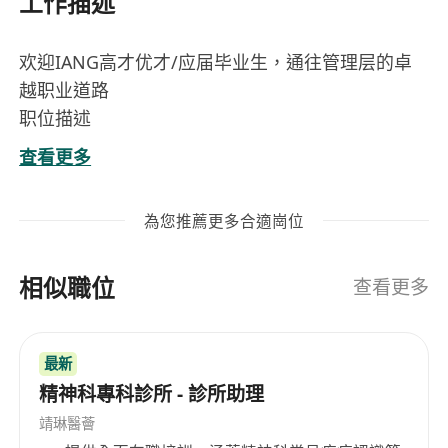
工作描述
欢迎IANG高才优才/应届毕业生，通往管理层的卓
越职业道路
职位描述
全职工作描述：
查看更多
-通过进行财务需求分析来评估客户的财务状况
-分析并提供多方面金融服务规划
為您推薦更多合適崗位
-为香港和中国市场的客户提供全面的财富管理服
务，包括：
相似職位
1.风险管理
查看更多
2.退休计划
3.资产配置
最新
4.遗产规划
精神科專科診所 - 診所助理
-与客户建立密切的业务关系，并审查他们的金融投
资组合
靖琳醫薈