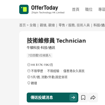
首頁
職位
專
首页
>
全職
|
觀塘
,
觀塘
|
零售 / 服務
,
技術人員
|
科技/通
全職
技術維修員 Technician
牛頓科技·科技/通訊
7日回覆5位候選人
HK $17K-19K/月
不限學歷
不限經驗
僅香港永久居民
5天/週, 流動/外勤,固定坐班
觀塘
傳送投遞消息