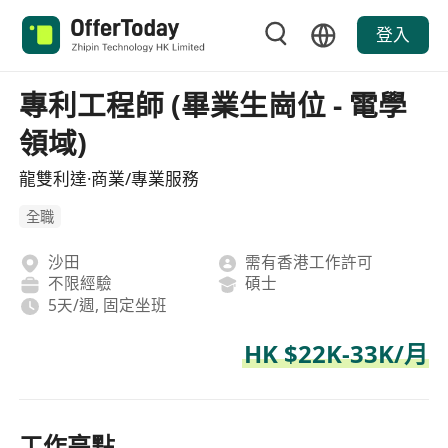
登入
專利工程師 (畢業生崗位 - 電學
領域)
龍雙利達·商業/專業服務
全職
沙田
需有香港工作許可
不限經驗
碩士
5天/週, 固定坐班
HK $22K-33K/月
工作亮點