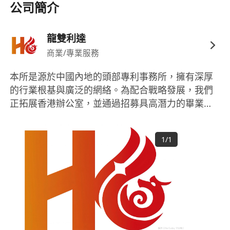
公司簡介
龍雙利達
商業/專業服務
本所是源於中國內地的頭部專利事務所，擁有深厚
的行業根基與廣泛的網絡。為配合戰略發展，我們
正拓展香港辦公室，並通過招募具高潛力的畢業專
利工程師（須具備工程、物理或相關硬科學背
景），來投資和培養下一代的專利專家。這是一個
1
/
1
獨一無二的機會，你將在國際化的環境中開啟你的
職業生涯，師從頂尖專家，成長為連接中國創新與
全球市場的關鍵人才。 本所為香港註冊僱主，歡迎
所有合資格人士申請。我們尤其鼓勵應屆畢業生及
符合資格申請香港工作簽證的人士（如IANG、高端
人才通行證計劃等）應聘。我們將為傑出的人才提
供工作簽證擔保。