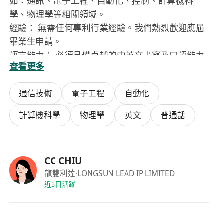
如：通訊、電子工程、自動化、控制、計算機科
學、物理學等相關領域。
經驗： 無需任何專利行業經驗。我們熱烈歡迎應屆
畢業生申請。
語言能力： 必須具備卓越的中英文書寫及口語能力
查看更多
（普通話和英文流利）。本科階段接受中文教育、
研究生階段接受英文教育的候選人將獲優先考慮。
通信技術
電子工程
自動化
核心技能：
具備強大的邏輯推理與技術分析潛力。
計算機科學
物理學
英文
普通話
卓越的書面表達與溝通能力。
能清晰、簡潔地闡述複雜概念。
專業素養：
CC CHIU
對科技與創新抱有真正的熱忱。
龍雙利達
·LONGSUN LEAD IP LIMITED
出色的分析、解決問題及學習能力。
近3日活躍
主動積極，有強烈的責任感。
具備團隊合作精神及良好的人際交往能力。