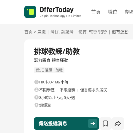
首頁
職位
專
首页
>
兼職
|
灣仔
,
銅鑼灣
|
體育
,
輔導/指導
|
體育運動
排球教練/助教
潛力體育·體育運動
近5日活躍
兼職
HK $80-160/小時
不限學歷
不限經驗
僅香港永久居民
8小時以上/天, 5天/週
銅鑼灣
傳送投遞消息