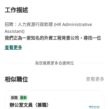
工作描述
招聘：人力資源行政助理 (HR Administrative
Assistant)
我們正為一家知名的外資工程背景公司，尋找一位
處事穩重、細心的後勤夥伴。這是一個純文書支援
查看更多
崗位，適合追求工作生活平衡、享受穩定環境的
您。
為您推薦更多合適崗位
【職位特點】
環境穩定：
外資工程企業，制度完善，工作氛
相似職位
圍平和。
查看更多
純行政職能：
專注於文書與紀錄管理，無需處
理繁瑣的計算糧期 (C&B) 或複雜報表。
兼職
最新
定時定候：
準時上班下班，無需頻繁加班。
辦公室文員（兼職）
【主要職責】