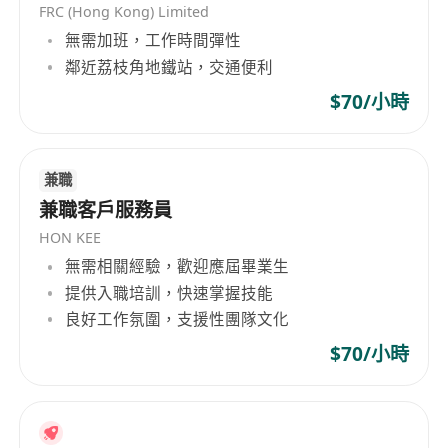
FRC (Hong Kong) Limited
純文書支援：
協助 HR 經理處理日常瑣碎行政事
無需加班，工作時間彈性
務。
鄰近荔枝角地鐵站，交通便利
文件管理：
負責影印、素描、存檔 (Filing) 及更
新員工紀錄。
$70/小時
招聘協助：
安排面試時間、準備入職表格等後
勤準備。
兼職
辦公室雜務：
簡單的郵件收發及日常行政紀錄
兼職客戶服務員
更新。
【職位要求】
HON KEE
無需相關經驗，歡迎應屆畢業生
性格穩重：
為人細心、有耐性，能安於處理重
提供入職培訓，快速掌握技能
複性文書工作，處事有條理。
良好工作氛圍，支援性團隊文化
資歷不限：
我們歡迎具備社會經驗、處事成熟
的求職者。
$70/小時
基本技能：
熟悉一般電腦操作（MS Word,
Excel）。
語言要求：
操流利廣東話，具備基本英文閱讀