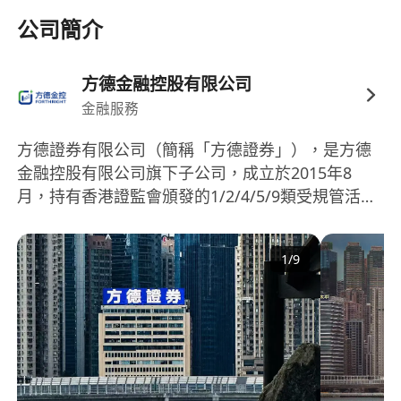
務，負責其上市前後的全套行銷包裝：包括核心賣
公司簡介
點提煉、宣傳文案撰寫、推廣材料（如長圖文、簡
介頁等）的設計與製作，確保產品價值清晰、有吸
方德金融控股有限公司
引力地傳遞給客戶與業務團隊。
金融服務
四、活動行銷支持：緊密配合業務發起的各類行銷
活動，提供全方位的創意素材支持。根據活動主題
方德證券有限公司（簡稱「方德證券」），是方德
與目標（會員活動、客戶加金活動等），策劃並製
金融控股有限公司旗下子公司，成立於2015年8
作活動宣傳文案、海報、短視頻等素材。
月，持有香港證監會頒發的1/2/4/5/9類受規管活動
五、效果追蹤與優化：監測所策劃內容與活動的數
牌照。方德證券致力於為客戶提供品種豐富的投資
據表現（如閱讀、互動、諮詢轉化、加金引導），
產品、穩定高效的交易平臺和專業便捷的金融服
1
/
9
務，業務涵蓋：全球證券、期貨交易、投資咨詢等
進行複盤分析，並基於數據回饋持續優化內容策略
服務，為客戶提供領先的綜合金融投資服務。
與形式。
六、跨團隊協同與合規保障：高效協同業務、設
計、視頻、運營及合規等部門，精准理解業務需
求，確保所有行銷內容符合監管要求，並推動創意
高質量落地。