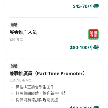
7、出色的協同與執行力：責任心強，能高效推動跨
$45-70/小時
團隊協作，確保專案高質量落地。
優先條件（加分項）：
兼職
1、擁有證券從業資格等相關金融資質。
展会推广人员
2、具備懂粵語、英語書面及口語能力。
鍋圈食匯
3、有個人港美股投資經驗。
$80-100/小時
兼職
兼職推廣員（Part-Time Promoter）
ELAINE & MO
彈性排班適合學生工作
無需相關經驗，歡迎新手申請
提供崗前培訓與現場支援