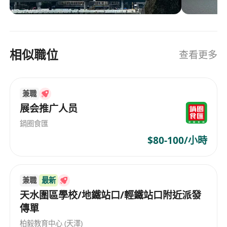
任職要求：
1、經驗與行業背景：全日制大專及以上學歷，3年
以上金融、財富管理或高端服務業的內容行銷、產
相似職位
查看更多
品運營或用戶運營經驗。具備服務香港或大灣區投
資者經驗者優先。
2、深刻的業務理解力：能快速掌握公司會員體系、
兼職
展会推广人员
核心服務產品（如量化策略、投顧服務）及商業邏
輯，並能將其轉化為用戶可感知的價值主張。
鍋圈食匯
3、卓越的用戶共情與策劃能力：具備出色的用戶洞
$80-100/小時
察力，能精准把握目標用戶痛點，並策劃出與之匹
配的、有說服力的溝通策略與文案。
4、強合規意識：對香港金融行銷的合規紅線高度敏
兼職
最新
感，能自覺將合規要求內化於所有創作。
天水圍區學校/地鐵站口/輕鐵站口附近派發
傳單
6、數據思維：具備用數據指導工作、分析效果、優
化策略的意識和基本能力。
柏毅教育中心 (天澤)