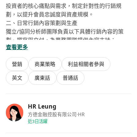
投資者的核心痛點與需求，制定針對性的行銷規
劃，以提升會員忠誠度與資產規模。
二、日常行銷內容策劃與生產
獨立/協同分析師團隊負責以下具體行銷內容的策
劃、撰寫與交付，為業務團隊提供內容支持：
查看更多
1、市場行情解讀：針對市場熱點、重大事件，快速
產出解讀文章、快訊海報、短視頻腳本。
營銷
商業策略
利益相關者參與
2、投教知識科普：策劃與製作投資者教育內容，如
投資知識長圖，提升用戶認知與粘性。
英文
廣東話
普通話
3、客戶養護文案：系統規劃並執行客戶養護策略，
通過內容提升用戶粘性。具體負責：策劃並撰寫會
員生命週期各階段（如新會員用戶承接、長期未回
HR Leung
復喚醒、高淨值客戶維護）的個性化溝通文案、郵
方德金融控股有限公司
·HR
件與推送；針對市場波動、重要節慶等場景，輸出
近3日活躍
安撫性、關懷性或祝賀性的暖心溝通素材。
三、產品行銷包裝：針對公司推出的各類產品與服