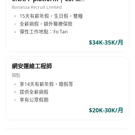
(HK$35K x 13 | Fo Tan | 5 days)
Bonanza Recruit Limited
15天有薪年假，生日假，雙糧
全薪病假，額外醫療保險
彈性工作地點：Fo Tan
$34K-35K/月
網安運維工程師
頤點
享14天有薪年假，婚假等
提供全薪病假
享有公眾假期
$20K-30K/月