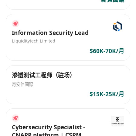
to win-win cooperation. We look forward to the
opportunity to work with you in the future!
Information Security Lead
Liquiditytech Limited
$60K-70K/月
渗透测试工程师（驻场）
奇安信國際
$15K-25K/月
Cybersecurity Specialist -
CNAPP platform | CSPM