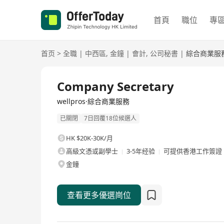
首頁
職位
專
首页
>
全職
|
中西區
,
金鐘
|
會計
,
公司秘書
|
綜合商業服
全職
Company Secretary
wellpros·綜合商業服務
已關閉
7日回覆18位候選人
HK $20K-30K/月
高級文憑或副學士
3-5年经验
可提供香港工作簽證
金鐘
查看更多優選崗位