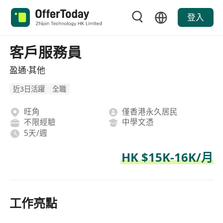
登入
客戶服務員
盈通·其他
近3日活躍
全職
旺角
僅香港永久居民
不限經驗
中學文憑
5天/週
HK $15K-16K/月
工作亮點