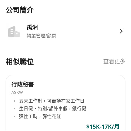
2、工作细致严谨，具备极强的保密意识与服务意
公司簡介
识；
3、情商高、处事周到，能够适配女性高管的工作节
禹洲
奏与沟通风格。
物業管理/顧問
4、技能要求：熟练使用 Office 办公软件。
相似職位
查看更多
行政秘書
ASKW
五天工作制，可商議在家工作日
生日假，特別/額外事假，銀行假
彈性工時，彈性花紅
$15K-17K/月