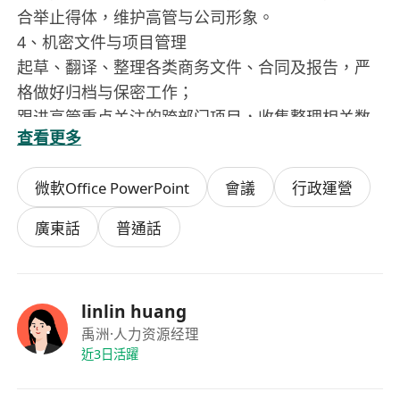
合举止得体，维护高管与公司形象。
4、机密文件与项目管理
起草、翻译、整理各类商务文件、合同及报告，严
格做好归档与保密工作；
跟进高管重点关注的跨部门项目，收集整理相关数
查看更多
据与信息，并及时反馈进度。
微軟Office PowerPoint
會議
行政運營
任职要求
教育背景：本科及以上学历，拥有 1-3 年秘书相关
廣東話
普通話
工作经验，有海外留学经历或外企工作经验者优
先。熟悉熟悉香港事務和文化。
语言能力：熟练掌握普通话、粤语、英语。
linlin huang
禹洲
·人力资源经理
职业素养：
近3日活躍
1、形象气质良好，沟通亲和力强，；国际商务礼
仪，应变能力、公关能力突出；