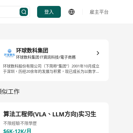
登入
雇主平台
环球数科集团
环球数科集团·IT資訊科技/電子商務
环球数科股份有限公司（下简称“集团”）2001年10月成立
于深圳，历经20余年的发展与积累，现已成长为以数字科
技为基础、以科技创新赋能美好生活为使命的国家高新技
术企业，系第三批国家级专精特新重点“小巨人”企业和国
家知识产权优势企业。 二十余年来，集团基于对行业的深
類似工作
刻理解，洞察数字经济发展趋势，以产业数字化为入口，
基于可信数字底座，融合自主研发的垂类大模型，创新构
建了 “AI大脑+PaaS引擎+ SaaS产品”的“云智链一体” 一站式
行业解决方案及全栈技术服务。集团深耕智慧城市、智慧
算法工程师(VLA、LLM方向)实习生
文旅、智慧生态等行业。在智慧文旅领域，已主导建设与
运营多个区域性目的地公共服务平台，为超过30+行业主
不限經驗
不限學歷
管部门、50+3A/4A/5A景区、逾千万游客提供了目的地云
服务；在智慧生态领域，集团自研融合卫星通讯的生态云
$6K-12K/月