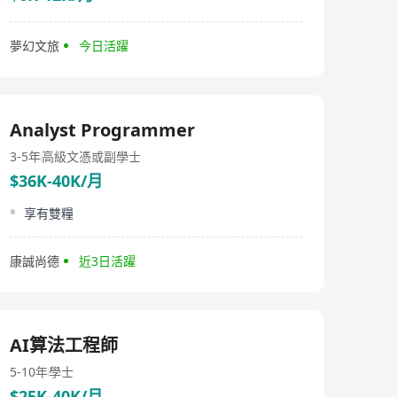
已为数十个行业用户提供集生态监测、灾害预警、森林防
火等场景化云服务；在智慧城市领域，集团专注构建服务
中小城市及区县级的智城云，聚焦智慧社区、智能交通、
夢幻文旅
今日活躍
城安应急等应用场景，提供可配置式专属云服务；在通用
能力领域，集团持续加大研发投入，在底层架构、数据治
理、数字支付、AI应用等方面的产品与服务日益成熟，已
为众多行业用户赋能增效。 产品研发方面，集团高度重视
研发投入，在核心产品的自主研发和持续迭代过程中，完
Analyst Programmer
成了基础技术与通用能力的积累，建立和完善了自主可控
的研发体系和技术规范，确保了集团的可持续发展。截止
3-5年
高級文憑或副學士
2024年7月，集团已获授权的软件发明专利达208项，居于
$36K-40K/月
行业领先地位；同时，集团对Web3等前沿技术领域保持
高度关注，超前布局并完成多项产品预研及技术验证，在
享有雙糧
MLLM 、AIGC、区块链等方面，所申请并获授权的发明专
利占了行业半壁江山，科技创新与成果转化逐年走高。此
外，集团还通过了ISO9001:2015质量管理体系认证、知识
康誠尚德
近3日活躍
产权管理体系认证等专业资质认证，并积极参与国标、行
标的制定工作，共建行业生态。 展望未来，集团将继续坚
持人才兴企、科技强司的发展战略，广聚智慧、德行天
下，致力发展为AI+行业云服务的领头羊。
AI算法工程師
5-10年
學士
$25K-40K/月