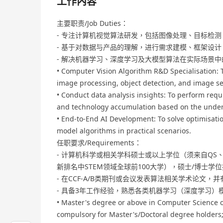
工作內容
主要职责/Job Duties：
- 专注计算机视觉算法研发，包括图像处理、目标检
- 基于对数据与产品的理解，进行需求建模、框架设
- 解决机器学习、深度学习及大模型算法在实际场景中
• Computer Vision Algorithm R&D Specialisation: 
image processing, object detection, and image s
• Conduct data analysis insights: To perform req
and technology accumulation based on the under
• End-to-End AI Development: To solve optimisati
model algorithms in practical scenarios.
任职要求/Requirements：
- 计算机科学或相关学科硕士或以上学位（须来自QS、Shangha
新排名中STEM领域全球前100大学），硕士/博士学
- 在CCF-A/B类期刊或会议发表算法相关学术论文
- 具备3年工作经验，熟悉各类机器学习（深度学习
• Master's degree or above in Computer Science or
compulsory for Master's/Doctoral degree holders