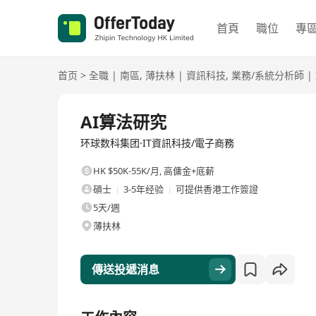
首頁
職位
專
首页
>
全職
|
南區
,
薄扶林
|
資訊科技
,
業務/系統分析師
|
全職
AI算法研究
环球数科集团·IT資訊科技/電子商務
HK $50K-55K/月
,
高傭金+底薪
碩士
3-5年经验
可提供香港工作簽證
5天/週
薄扶林
傳送投遞消息