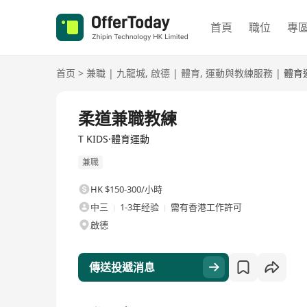
首頁
職位
專
首页
>
兼職
|
九龍城
,
啟德
|
體育
,
運動與教練服務
|
體育
柔道兼職教練
T KIDS·體育運動
兼職
HK $150-300/小時
中三
1-3年经验
需有香港工作許可
啟德
傳送投遞消息