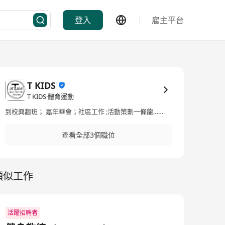
登入
雇主平台
T KIDS
T KIDS·體育運動
到校興趣班； 嘉年華會；社區工作 ;活動策劃一條龍……
查看全部3個職位
類似工作
活躍招聘者