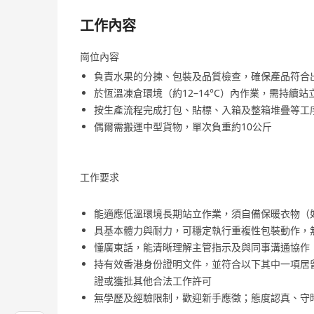
工作內容
崗位內容
負責水果的分揀、包裝及品質檢查，確保產品符合
於恆溫凍倉環境（約12–14°C）內作業，需持續站
按生產流程完成打包、貼標、入箱及整箱堆疊等工
偶爾需搬運中型貨物，單次負重約10公斤
工作要求
能適應低溫環境長期站立作業，須自備保暖衣物（
具基本體力與耐力，可穩定執行重複性包裝動作，
懂廣東話，能清晰理解主管指示及與同事溝通協作
持有效香港身份證明文件，並符合以下其中一項居留
證或獲批其他合法工作許可
無學歷及經驗限制，歡迎新手應徵；態度認真、守