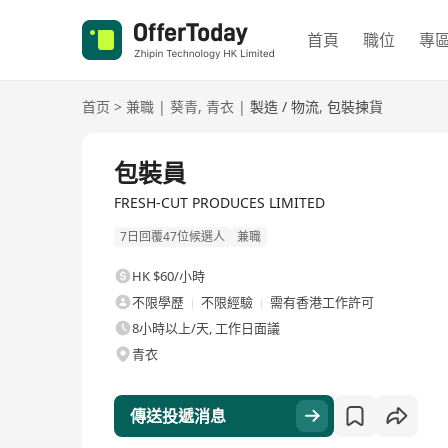
首頁
職位
專
首页
>
兼職
|
葵青
,
青衣
|
製造 / 物流
,
包裝揀貨
包裝員
FRESH-CUT PRODUCES LIMITED
7日回覆47位候選人
兼職
HK $60/小時
不限學歷
不限經驗
需有香港工作許可
8小時以上/天, 工作日面議
青衣
傳送投遞消息