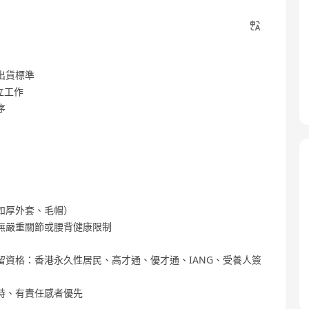
出貨標準
立工作
序
如厚外套、毛帽）
無嚴重關節或腰背健康限制
資格：香港永久性居民、高才通、優才通、IANG、受養人簽
時、有責任感者優先