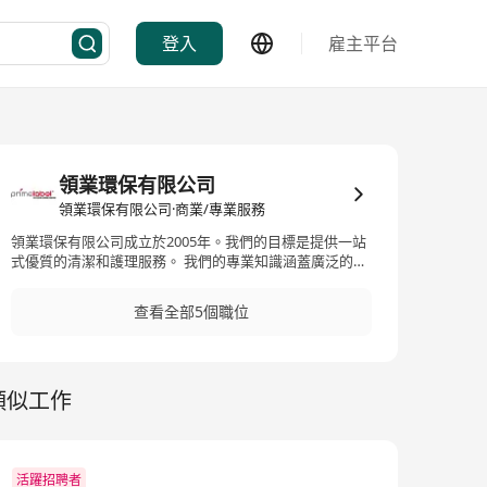
登入
雇主平台
領業環保有限公司
領業環保有限公司·商業/專業服務
領業環保有限公司成立於2005年。我們的目標是提供一站
式優質的清潔和護理服務。 我們的專業知識涵蓋廣泛的設
施，包括單租戶辦公室、多租戶綜合體、酒店、學校和住
宅公寓。 It was established in 2005. Our objective is to
查看全部5個職位
provide a one stop quality service on cleaning and care-
taking services. Our expertise covers a vast array of
facilities, including single-tenant offices, multi-tenant
complexes, hotels, schools and residential apartments.
類似工作
活躍招聘者