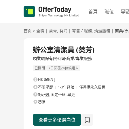
首頁
職位
專
首页
>
全職
|
葵青
,
葵涌
|
零售 / 服務
,
清潔服務
|
商業/
全職
辦公室清潔員 (葵芳)
領業環保有限公司·商業/專業服務
已關閉
7日回覆24位候選人
HK $6K/月
不限學歷
1-3年经验
僅香港永久居民
5天/週, 固定坐班, 早更
葵涌
查看更多優選崗位