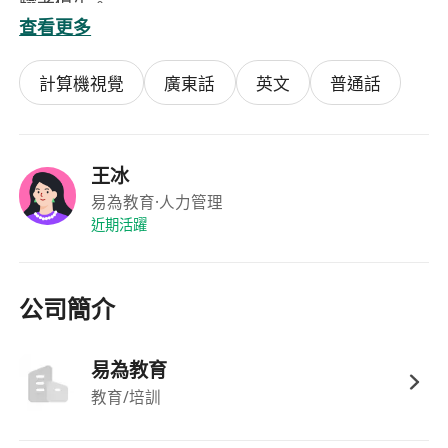
驗者優先。
查看更多
3. 熟悉產品研發全流程（需求分析、原型設計、開
發跟進、測試驗收）；具備基本數據分析能力，能
計算機視覺
廣東話
英文
普通話
運用數據驅動產品決策；了解基礎AI或軟件開發概
念，能與技術團隊順暢溝通。
4. 流利普通話、粵語、英語（可作為工作語言）；
熟悉香港或內地教育體系者優先，有跨境教育服務
王冰
經驗者優先。
易為教育
·人力管理
近期活躍
公司簡介
易為教育
教育/培訓