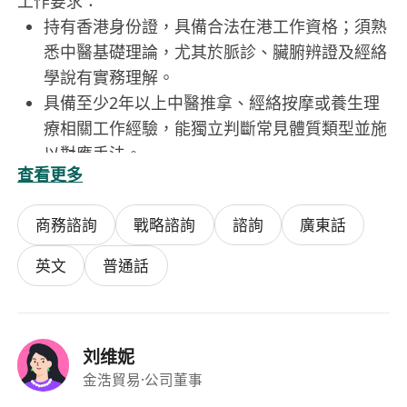
工作要求：
持有香港身份證，具備合法在港工作資格；須熟
悉中醫基礎理論，尤其於脈診、臟腑辨證及經絡
學說有實務理解。
具備至少2年以上中醫推拿、經絡按摩或養生理
療相關工作經驗，能獨立判斷常見體質類型並施
以對應手法。
查看更多
掌握基本食療知識，能依據四氣五味、歸經原
則，為不同體質顧客推薦合適食材與簡易食譜。
商務諮詢
戰略諮詢
諮詢
廣東話
具良好溝通能力與同理心，能耐心傾聽顧客需
求，清晰說明調理原理與注意事項，建立信任關
英文
普通話
係。
注重個人衛生與職業操守，遵守行業倫理規範，
尊重顧客隱私，並配合養身館營運安排（如每日
刘维妮
5日工作制）。
金浩貿易
·公司董事