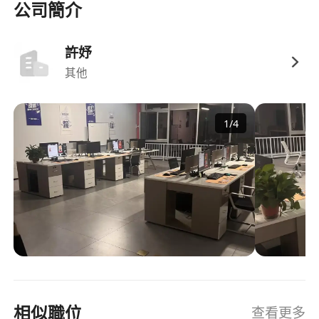
享有法定公眾假期、有薪年假及病假，按香港
公司簡介
《僱傭條例》足額保障；
提供員工膳食及不定期內部品鑑活動，讓同事深
許妤
入了解當季食材與烹調理念；
其他
設有持續進修支援，包括安排參與本地或海外日
料研習、名店見學及職人交流機會；
營造尊重專業與個人成長的工作環境，表現優異
1
/
4
者可晉升為副廚、主廚或參與新店籌備計畫。
相似職位
查看更多