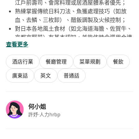
江戶前壽司、會席料理或居酒屋體系者優先；
熟練掌握傳統日料刀法、魚獲處理技巧（如放
血、去鱗、三枚卸）、醋飯調製及火候控制；
對日本各地風土食材（如北海道海膽、佐賀牛、
京都京野菜）有基本認知，並能依時令選用合適
查看更多
原料；
具備良好衛生習慣與食品安全意識，持有有效
酒店行業
餐廳管理
菜單規劃
餐飲
「食物及藥物管理局」頒發之「食物處理人員證
書」；
廣東話
英文
普通話
態度穩健細緻，能承受高峯時段壓力，重視團隊
協作，並尊重師徒傳承與職人精神。
何小姐
福利
許妤
·人力hrbp
提供具市場競爭力之月薪及每月表現獎金，薪資
結構清晰透明；