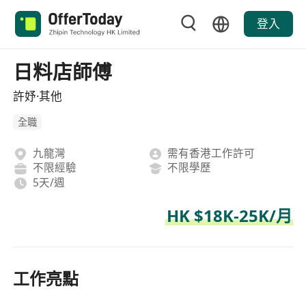
登入
日料店師傅
許妤·其他
全職
九龍灣
需有香港工作許可
不限經驗
不限學歷
5天/週
HK $18K-25K/月
工作亮點