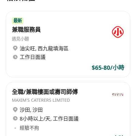
最新
兼職服務員
遇見小麵
油尖旺
,
西九龍填海區
工作日面議
$65-80/小時
全職/兼職樓面或壽司師傅
MAXIM'S CATERERS LIMITED
沙田
,
沙田
8小時以上/天, 工作日面議
經驗不拘