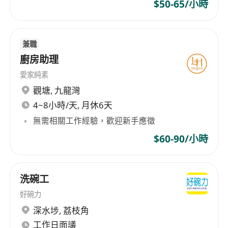
$50-65/小時
兼職
廚房助理
愛家純素
觀塘
,
九龍灣
4~8小時/天, 月休6天
無需相關工作經驗，歡迎新手應徵
$60-90/小時
洗碗工
好碗力
深水埗
,
荔枝角
工作日面議