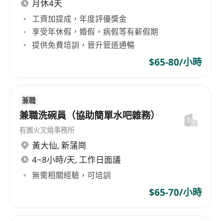
具備3年以上港式茶餐廳或熟食檔口實際製作經
月休4天
驗，熟悉碗仔翅勾芡技法、魚蛋彈牙度控制、燒
工資加提成，年度評優獎金
賣包製手法等關鍵工藝
享受年休假，婚假，病假等有薪假期
熟練掌握各類小食的火候掌控、時間管理與分量
提供免費培訓，晉升管道通暢
標準，能獨立完成從備料到成品全工序
$65-80/小時
重視食品安全與個人衛生，持有有效「食物及藥
物管理局」頒發之「食物處理人員證書」或同等
資格
兼職
具良好團隊協作意識，能配合廚房整體排班與臨
兼職洗碗員（協助簡單水吧雜務）
時調動，適應快節奏、高要求的現場作業環境
有團火叉燒事務所
對港式飲食文化有熱忱與理解，願意傳承並演繹
黃大仙
,
新蒲崗
懷舊風味，具基本粵語溝通能力者優先
4~8小時/天, 工作日面議
無需相關經驗，可培訓
$65-70/小時