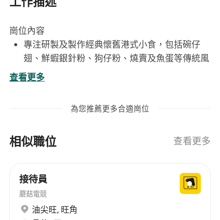
工作描述
崗位內容
專注研製及製作經典懷舊港式小食，包括碗仔
翅、鮮蝦銀針粉、狗仔粉、燒賣及魚蛋等傳統風
味點心
查看更多
嚴格依照古法工藝與食材配比，確保出品風味純
正、口感地道，維持品牌港式懷舊風格一致性
為您推薦更多合適崗位
每日進行食材採購驗收、前處理及備料工作，注
重新鮮度與衛生標準，落實食材可追溯管理
相似職位
配合營運需求靈活調整產能，支援高峯時段出餐
查看更多
節奏，兼顧品質穩定與出餐效率
參與新品試作與口味微調，提供第一線製作經驗
接待員
反饋，協助優化菜單結構與操作流程
蘑菇電競
工作要求
油尖旺
,
旺角