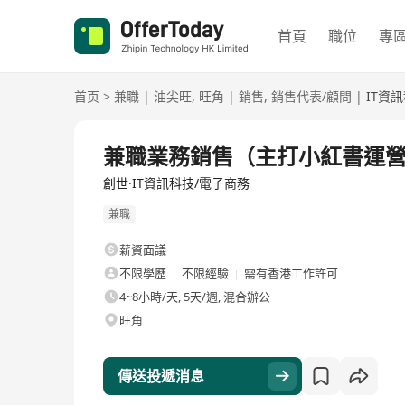
首頁
職位
專
首页
>
兼職
|
油尖旺
,
旺角
|
銷售
,
銷售代表/顧問
|
IT資
兼職業務銷售（主打小紅書運營
創世·IT資訊科技/電子商務
兼職
薪資面議
不限學歷
不限經驗
需有香港工作許可
4~8小時/天, 5天/週, 混合辦公
旺角
傳送投遞消息