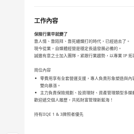
工作內容
保險行業早就變了
靠人情、靠陌拜、靠死纏爛打的時代，已經過去了。
現今從業，自媒體經營是穩定長遠發展必備的。
誠邀有意之士加入團隊，紧跟行業趨勢，以專業 IP 
崗位內容
零費用享有全套營運支援，專人負責形象塑造與內
雙向暴漲。
主力負責保險規劃、投資理財、資產管理類型多媒
歡迎遞交個人履歷，共拓財富管理新藍海！
持有IIQE 1 & 3牌照者優先