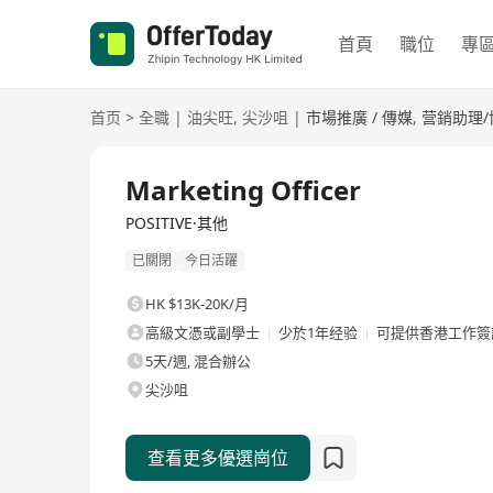
首頁
職位
專
首页
>
全職
|
油尖旺
,
尖沙咀
|
市場推廣 / 傳媒
,
营銷助理/
全職
Marketing Officer
POSITIVE·其他
已關閉
今日活躍
HK $13K-20K/月
高級文憑或副學士
少於1年经验
可提供香港工作簽
5天/週, 混合辦公
尖沙咀
查看更多優選崗位