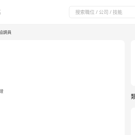
區
協調員
證