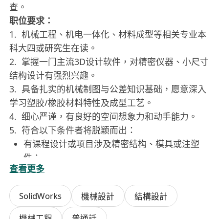
查。
职位要求：
1. 机械工程、机电一体化、材料成型等相关专业本
科大四或研究生在读。
2. 掌握一门主流3D设计软件，对精密仪器、小尺寸
结构设计有强烈兴趣。
3. 具备扎实的机械制图与公差知识基础，愿意深入
学习塑胶/橡胶材料特性及成型工艺。
4. 细心严谨，有良好的空间想象力和动手能力。
5. 符合以下条件者将脱颖而出：
有课程设计或项目涉及精密结构、模具或注塑
件；
查看更多
了解基础的结构仿真（静力学、模态分析）概
念；
SolidWorks
機械設計
結構設計
参与过机器人竞赛并有结构设计经验。
需求人才画像：
機械工程
普通話