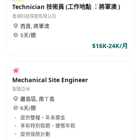
Technician 技術員 (工作地點 ：將軍澳 )
香港科技探索有限公司
西貢
,
將軍澳
5天/週
$16K-24K/月
Mechanical Site Engineer
智匯亞洲
離島區
,
南丫島
6天/週
提供雙糧，年末獎金
享有特別假期，慷慨年假
提供保險計劃