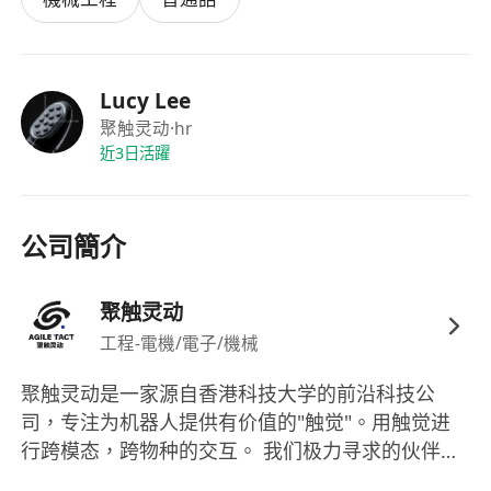
主动学习，勇于担当
：对机器人行业充满热情，
有强烈的求知欲和动手意愿，不畏惧挑战。
踏实肯干，适应性强
：理解创业公司的节奏，能
Lucy Lee
承受一定工作压力，在实战中追求快速成长。
聚触灵动
·hr
志向明确，潜心做事
：希望你的加入是基于对事
近3日活躍
业方向的认同，而不仅为了一份实习经历。
扎根深圳，全心投入
：为紧密接触产业，实习需
常驻深圳，我们将为你提供充分的学习与实践支
公司簡介
持。
工作地点：深圳南山
聚触灵动
工程-電機/電子/機械
聚触灵动是一家源自香港科技大学的前沿科技公
司，专注为机器人提供有价值的"触觉"。用触觉进
行跨模态，跨物种的交互。 我们极力寻求的伙伴
是： •想做事，又能做事的小伙伴； •对机器人行业