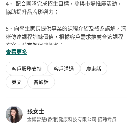
4、 配合團隊完成招生目標，參與市場推廣活動，
協助提升品牌影響力；
5、向學生家長提供專業的課程介紹及體系講解，清
晰傳達課程訓練價值，根據客戶需求推薦合適課程
方案，並有效促成報名；
查看更多
任职要求：
客戶服務支持
客戶溝通
廣東話
1、具備專科及以上學歷，擁有教育行業銷售、管理
英文
普通話
相關工作，5年以上經驗；熟悉儿童感统、专注力、
自闭症課程體系者優先考慮；
张女士
2、 ************，能長期穩定任職，適應崗位節
金博智慧(香港)健康科技有限公司
·招聘专员
奏；