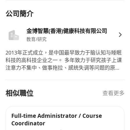
3、具備良好的粵語溝通能力，能夠與本地家長順暢
交流，持有香港本地戶口者優先；
公司簡介
4、 性格積極主動，工作態度認真負責，具備較強
金博智慧(香港)健康科技有限公司
的抗壓能力與執行力，能在高強度工作中保持良好
教育/研究
狀態；
2013年正式成立，是中国最早致力于脑认知与睡眠
科技的高科技企业之一。 多年致力于研究孩子上课
5、具有良好的客戶服務意識，注重細節與溝通技
注意力不集中、做事拖拉、感统失调等问题的原因
巧，能接受一定程度的加班安排。
及解决办法,通过专业的脑电反馈训练、感觉统合训
练等帮助提高孩子专注力及感统能力。 具备系统的
完善的儿童感统、专注力训练课程体系； 为新入职
相似職位
查看更多
教师、咨询师及各岗位提供专业的岗中带薪培训；
年训练量65万人次、全球规模最大的认知提升企
业； 全球规模最大的认知脑电图数据库，入库数据
Full-time Administrator / Course
超过5万份； 掌握四大核心技术，发明专利4项、新
Coordinator
型/外观专利7项； 欧盟CE认证产品5项，软件著作