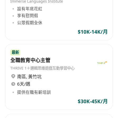
Immerse Languages Institute
权20余项； 总部设立在北京，目前内地30余家训练
設有年底花紅
中心，香港地区1家训练中心，正式员工300余人，
享有慰問假
目前面向全国招贤纳士。
公眾假期全休
$10K-14K/月
最新
全職教育中心主管
THRIVE 1＋邏輯思維遊戲互動學習中心
南區
,
黃竹坑
6天/週
提供在職有薪培訓
$30K-45K/月