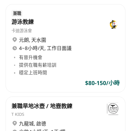
兼職
游泳教練
卡迪游泳會
元朗
,
天水圍
4~8小時/天, 工作日面議
有晉升機會
提供在職有薪培訓
穩定上班時間
$80-150/小時
兼職旱地冰壺 / 地壼教練
T KIDS
九龍城
,
啟德