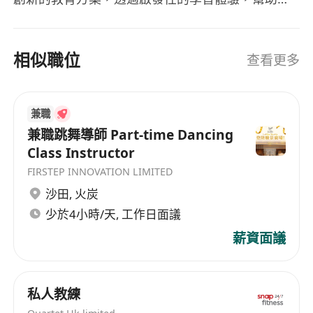
生在知識、技能與人格各方面取得均衡發展，成為
未來社會的建設者。 我們以學生為中心，針對不同
年齡層量身訂製課程，涵蓋： 個性化輔導與課外活
相似職位
查看更多
動： 培養批判性思維與創新能力。 心理輔導與職業
規劃： 協助學生在競爭中脫穎而出。 我們深信教育
是開啟智慧的過程。凝思教育透過與家長及社區的
兼職
緊密合作，提供高質量的多元學習機會。我們的使
兼職跳舞導師 Part-time Dancing
命是啟發潛能、培養自主學習能力；願景則是成為
Class Instructor
受人尊敬的教育機構，引領學術潮流並樹立社會責
FIRSTEP INNOVATION LIMITED
任榜樣，為學生的未來鋪平道路。
沙田
,
火炭
少於4小時/天, 工作日面議
薪資面議
私人教練