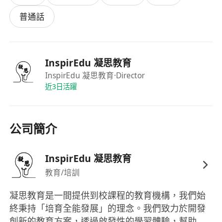
• 兼職，按課程需要聘請導師
普通話
• 教授對象：幼兒、小學生或中學生
• 工作地點：各合作學校（按需要分配）
• 薪酬：面議，視乎學歷及經驗
InspirEdu 凝思教育
InspirEdu 凝思教育
·Director
申請方法
近3日活躍
有意者請將履歷表及相關資料電郵至
**************************，並在標題註明
「申請到校軟式曲棍球導師」，同時列明你希望教
公司簡介
授的運動或項目。合資格申請者或會獲邀參加網上
面試，以便更深入了解教學理念及配合度。
InspirEdu 凝思教育
教育/培訓
凝思教育是一間提供到校課程的教育機構，我們始
終秉持「培育全能發展」的理念。我們致力於開發
創新的教育方案，透過啟發性的學習體驗，幫助學