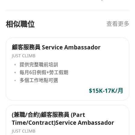
and innovative teams, including: Elite Talent
Acquisition | Employee Wellness Programs |
HR Technology Integration | Strategic
相似職位
查看更多
Workforce Development Our Mission “Building
Better Workplaces, Together” For Employers:
Streamline talent attraction, boost retention,
顧客服務員 Service Ambassador
and achieve strategic growth with data-driven
JUST CLIMB
HR strategies. For Job Seekers: Receive
提供完整職前培訓
personalized career guidance, industry insights,
每月6日例假+勞工假期
and end-to-end support to land your ideal role.
多個工作地點可選
Join Us to Transform Your Career Journey
$15K-17K/月
Whether you’re an employer seeking talent
excellence or a professional pursuing growth,
HR Plus combines passion and expertise to
(兼職/合約)顧客服務員 (Part
become your ultimate career ally.
Time/Contract)Service Ambassador
JUST CLIMB