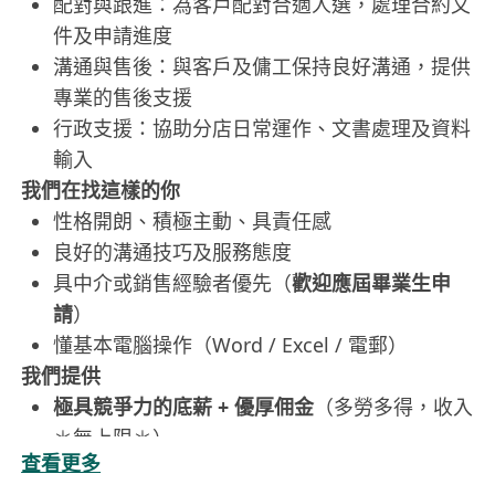
配對與跟進：為客戶配對合適人選，處理合約文
件及申請進度
溝通與售後：與客戶及傭工保持良好溝通，提供
專業的售後支援
行政支援：協助分店日常運作、文書處理及資料
輸入
我們在找這樣的你
性格開朗、積極主動、具責任感
良好的溝通技巧及服務態度
具中介或銷售經驗者優先（
歡迎應屆畢業生申
請
）
懂基本電腦操作（Word / Excel / 電郵）
我們提供
極具競爭力的底薪 + 優厚佣金
（多勞多得，收入
＊無上限＊）
查看更多
完善的專業入職培訓
，即使無經驗亦可輕鬆上手